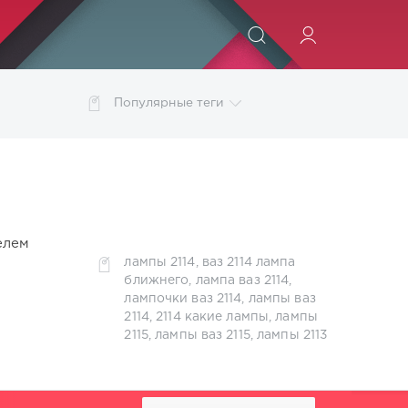
ИСКАТЬ
Популярные теги
а ближнего калина
лампа ближнего ларгус
аз 2103
лампочки ваз 2114
лампы opel astra j
лампы xray
калина 1
лампы лада икс рей
лампы ларгус
елем
его света
свет asx
свет нексия
лампы 2114
,
ваз 2114 лампа
ближнего
,
лампа ваз 2114
,
лампочки ваз 2114
,
лампы ваз
2114
,
2114 какие лампы
,
лампы
2115
,
лампы ваз 2115
,
лампы 2113